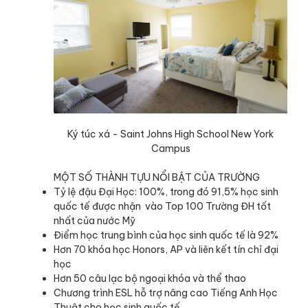
Ký túc xá - Saint Johns High School New York
Campus
MỘT SỐ THÀNH TỰU NỔI BẬT CỦA TRƯỜNG
Tỷ lệ đậu Đại Học: 100%, trong đó 91,5% học sinh
quốc tế được nhận vào Top 100 Trường ĐH tốt
nhất của nước Mỹ
Điểm học trung bình của học sinh quốc tế là 92%
Hơn 70 khóa học Honors, AP và liên kết tín chỉ đại
học
Hơn 50 câu lạc bộ ngoại khóa và thể thao
Chương trình ESL hỗ trợ nâng cao Tiếng Anh Học
Thuật cho học sinh quốc tế