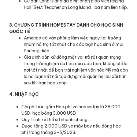
Cư dân Long Island đã bình chọn giáo viên Regina
Hall “Best Teacher on Long Island ” ba năm liên tiếp.
3. CHƯƠNG TRÌNH HOMESTAY DÀNH CHO HỌC SINH
QUỐC TẾ
Amerigo có văn phòng làm việc ngay tại trường
nhằm hỗ trợ tốt nhất cho các bạn học sinh ở mọi
Phương diện.
Gia đình bản xứ đóng một vai trò rất quan trọng
trong trải nghiệm du học của các bạn, không chỉ là
nơi tốt nhất để bạn trải nghiệm văn hóa Mỹ mà còn
là nơi bạn kết nối tạo dựng mối quan hệ lâu dài hơn
sau khi bạn học xong.
4. NHẬP HỌC
Chi phí bao gồm Học phí và homestay là 38.000
USD, học bổng 3,000 USD
Quy trình xét hồ sơ nhanh chóng.
Được tặng 2,000 USD vé máy bay nếu đóng học
phí trong tháng 3-5/2023.