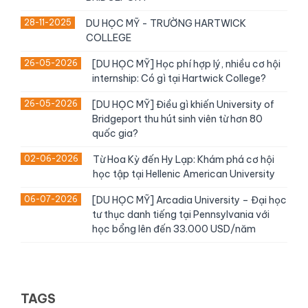
28-11-2025
DU HỌC MỸ - TRƯỜNG HARTWICK
COLLEGE
26-05-2026
[DU HỌC MỸ] Học phí hợp lý, nhiều cơ hội
internship: Có gì tại Hartwick College?
26-05-2026
[DU HỌC MỸ] Điều gì khiến University of
Bridgeport thu hút sinh viên từ hơn 80
quốc gia?
02-06-2026
Từ Hoa Kỳ đến Hy Lạp: Khám phá cơ hội
học tập tại Hellenic American University
06-07-2026
[DU HỌC MỸ] Arcadia University – Đại học
tư thục danh tiếng tại Pennsylvania với
học bổng lên đến 33.000 USD/năm
TAGS