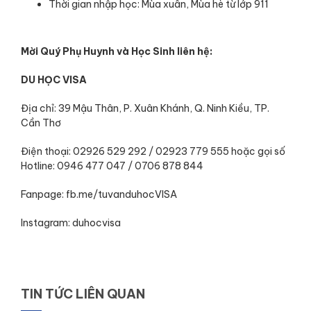
Thời gian nhập học: Mùa xuân, Mùa hè từ lớp 911
Mời Quý Phụ Huynh và Học Sinh liên hệ:
DU HỌC VISA
Địa chỉ: 39 Mậu Thân, P. Xuân Khánh, Q. Ninh Kiều, TP.
Cần Thơ
Điện thoại: 02926 529 292 / 02923 779 555 hoặc gọi số
Hotline: 0946 477 047 / 0706 878 844
Fanpage: fb.me/tuvanduhocVISA
Instagram: duhocvisa
TIN TỨC LIÊN QUAN