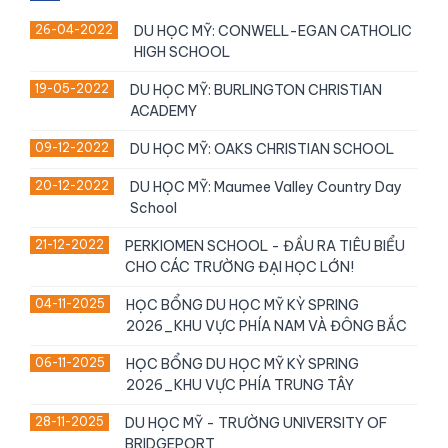
26-04-2022
DU HỌC MỸ: CONWELL-EGAN CATHOLIC
HIGH SCHOOL
19-05-2022
DU HỌC MỸ: BURLINGTON CHRISTIAN
ACADEMY
09-12-2022
DU HỌC MỸ: OAKS CHRISTIAN SCHOOL
20-12-2022
DU HỌC MỸ: Maumee Valley Country Day
School
21-12-2022
PERKIOMEN SCHOOL - ĐẦU RA TIÊU BIỂU
CHO CÁC TRƯỜNG ĐẠI HỌC LỚN!
04-11-2025
HỌC BỔNG DU HỌC MỸ KỲ SPRING
2026_KHU VỰC PHÍA NAM VÀ ĐÔNG BẮC
06-11-2025
HỌC BỔNG DU HỌC MỸ KỲ SPRING
2026_KHU VỰC PHÍA TRUNG TÂY
28-11-2025
DU HỌC MỸ - TRƯỜNG UNIVERSITY OF
BRIDGEPORT