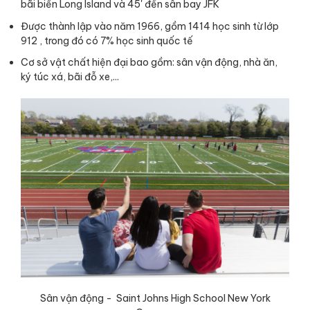
bãi biển Long Island và 45' đến sân bay JFK
Được thành lập vào năm 1966, gồm 1414 học sinh từ lớp
912 , trong đó có 7% học sinh quốc tế
Cơ sở vật chất hiện đại bao gồm: sân vận động, nhà ăn,
ký túc xá, bãi đỗ xe,...
Sân vận động - Saint Johns High School New York