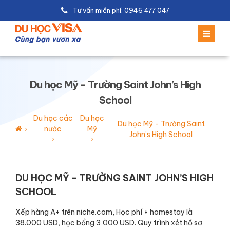
Tư vấn miễn phí: 0946 477 047
Du học Mỹ - Trường Saint John’s High
School
Du học các
Du học
Du học Mỹ - Trường Saint
nước
Mỹ
John’s High School
DU HỌC MỸ - TRƯỜNG SAINT JOHN’S HIGH
SCHOOL
Xếp hàng A+ trên niche.com, Học phí + homestay là
38.000 USD, học bổng 3,000 USD. Quy trình xét hồ sơ