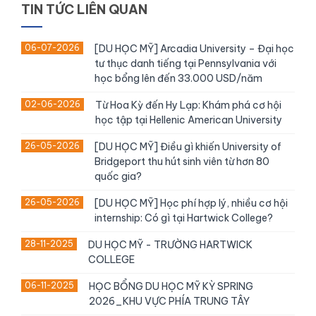
TIN TỨC LIÊN QUAN
06-07-2026
[DU HỌC MỸ] Arcadia University – Đại học
tư thục danh tiếng tại Pennsylvania với
học bổng lên đến 33.000 USD/năm
02-06-2026
Từ Hoa Kỳ đến Hy Lạp: Khám phá cơ hội
học tập tại Hellenic American University
26-05-2026
[DU HỌC MỸ] Điều gì khiến University of
Bridgeport thu hút sinh viên từ hơn 80
quốc gia?
26-05-2026
[DU HỌC MỸ] Học phí hợp lý, nhiều cơ hội
internship: Có gì tại Hartwick College?
28-11-2025
DU HỌC MỸ - TRƯỜNG HARTWICK
COLLEGE
06-11-2025
HỌC BỔNG DU HỌC MỸ KỲ SPRING
2026_KHU VỰC PHÍA TRUNG TÂY