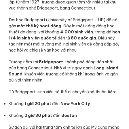
lập từ năm 1927, trường được quan tâm rất nhiều tại khu
vực thành phố Bridgeport, bang Connecticut.
Đại học Bridgeport (University of Bridgeport – UB) đã có
gần
một thế kỷ hoạt động
. Đây là một cộng đồng học
thuật đa dạng, với khoảng
4.000 sinh viên
, trong đó
hơn
1/4 là sinh viên quốc tế
đến từ
80 quốc gia
. Điều này
tạo nên một môi trường mở, nơi sinh viên dễ dàng gặp gỡ,
học hỏi và chia sẻ văn hóa với nhau.
Trường nằm tại
Bridgeport
, thành phố đông dân nhất
của bang Connecticut. Nhờ vị trí ngay cạnh
Long Island
Sound
, khuôn viên trường có không khí trong lành và gần
gũi với thiên nhiên.
Từ Bridgeport, sinh viên có thể di chuyển khá thuận tiện:
Khoảng
1 giờ 20 phút
đến
New York City
Khoảng
2 giờ 30 phút
đến
Boston
Sự gần gũi với hai trung tâm kinh tế lớn của Mỹ cũng mang