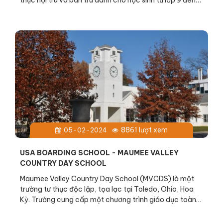
thục nội trú và bán trú dành cho học sinh từ lớp 9 đến
lớp 12. Nơi đây tự hào cung cấp chương trình giáo dục
cân bằng giữa học tập và trải nghiệm, giúp học sinh
phát triển toàn diện về kiến thức, kỹ năng và phẩm
chất đạo đức.
8861 lượt xem
05-02-2024
USA BOARDING SCHOOL - MAUMEE VALLEY
COUNTRY DAY SCHOOL
Maumee Valley Country Day School (MVCDS) là một
trường tư thục độc lập, tọa lạc tại Toledo, Ohio, Hoa
Kỳ. Trường cung cấp một chương trình giáo dục toàn
diện, chú trọng vào học tập xuất sắc, phát triển toàn
diện và trách nhiệm xã hội.