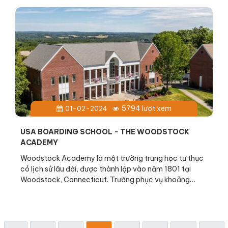
5794 lượt xem
01-02-2024
USA BOARDING SCHOOL - THE WOODSTOCK
ACADEMY
Woodstock Academy là một trường trung học tư thục
có lịch sử lâu đời, được thành lập vào năm 1801 tại
Woodstock, Connecticut. Trường phục vụ khoảng
1.100 học sinh đến từ các thị trấn Brooklyn,
Canterbury, Eastford, Pomfret, Union và Woodstock.