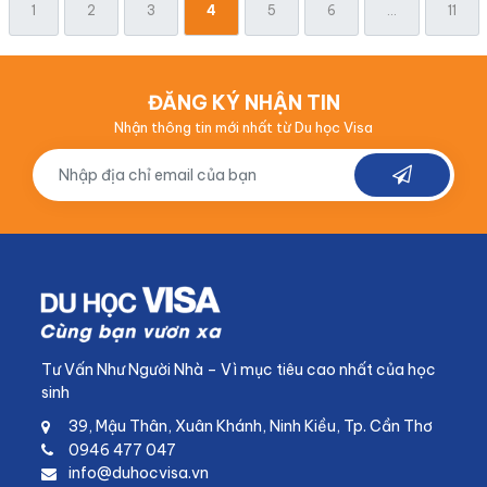
1
2
3
4
5
6
...
11
ĐĂNG KÝ NHẬN TIN
Nhận thông tin mới nhất từ Du học Visa
Tư Vấn Như Người Nhà – Vì mục tiêu cao nhất của học
sinh
39, Mậu Thân, Xuân Khánh, Ninh Kiều, Tp. Cần Thơ
0946 477 047
info@duhocvisa.vn