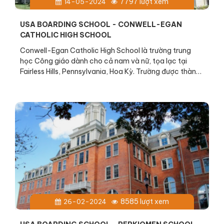
7797 lượt xem
14-05-2024
USA BOARDING SCHOOL - CONWELL-EGAN
CATHOLIC HIGH SCHOOL
Conwell-Egan Catholic High School là trường trung
học Công giáo dành cho cả nam và nữ, tọa lạc tại
Fairless Hills, Pennsylvania, Hoa Kỳ. Trường được thành
lập vào năm 1993 với sứ mệnh cung cấp nền giáo dục
chất lượng cao, bồi dưỡng nhân cách và chuẩn bị cho
học sinh thành công trong tương lai.
8585 lượt xem
26-02-2024