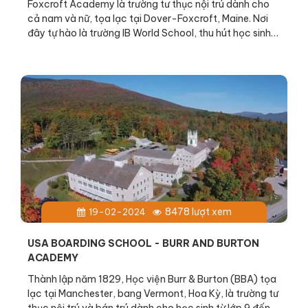
Foxcroft Academy là trường tư thục nội trú dành cho
cả nam và nữ, tọa lạc tại Dover-Foxcroft, Maine. Nơi
đây tự hào là trường IB World School, thu hút học sinh
và giáo viên từ nhiều bang và gần 20 quốc gia trên
toàn cầuĐi đầu trong giáo dục và ứng dụng công
nghệ, Foxcroft Academy cam kết mang đến môi
trường học tập hiện đại, sáng tạo, giúp học sinh phát
triển toàn diện về kiến thức, kỹ năng và tư duy.
8478 lượt xem
19-02-2024
USA BOARDING SCHOOL - BURR AND BURTON
ACADEMY
Thành lập năm 1829, Học viện Burr & Burton (BBA) tọa
lạc tại Manchester, bang Vermont, Hoa Kỳ, là trường tư