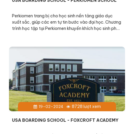
USA BOARDING SCHOOL - PERKIOMEN SCHOOL
Perkiomen trang bị cho học sinh nền tảng giáo dục
xuất sắc, giúp các em tự tin bước vào đại học. Chương
trình học tập tại Perkiomen khuyến khích học sinh phát
triển tư duy độc lập, sáng tạo và khả năng thích ứng
với môi trường mới. Perkiomen tạo điều kiện cho học
sinh khám phá bản thân, trau dồi kỹ năng và kiến thức
thông qua các hoạt động học tập đa dạng. Perkiomen
là môi trường học tập lý tưởng cho những học sinh
mong muốn phát triển toàn diện và đạt được thành
công trong tương lai.
8728 lượt xem
19-02-2024
USA BOARDING SCHOOL - FOXCROFT ACADEMY