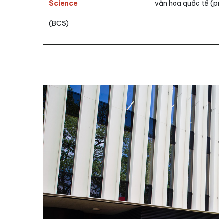
Science
văn hóa quốc tế (pr
(BCS)