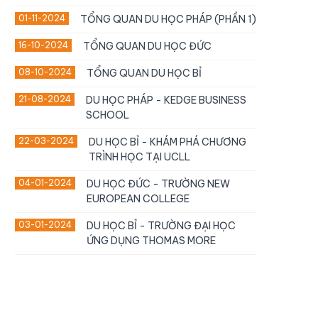
01-11-2024
TỔNG QUAN DU HỌC PHÁP (PHẦN 1)
16-10-2024
TỔNG QUAN DU HỌC ĐỨC
08-10-2024
TỔNG QUAN DU HỌC BỈ
21-08-2024
DU HỌC PHÁP - KEDGE BUSINESS
SCHOOL
22-03-2024
DU HỌC BỈ - KHÁM PHÁ CHƯƠNG
TRÌNH HỌC TẠI UCLL
04-01-2024
DU HỌC ĐỨC - TRƯỜNG NEW
EUROPEAN COLLEGE
03-01-2024
DU HỌC BỈ - TRƯỜNG ĐẠI HỌC
ỨNG DỤNG THOMAS MORE