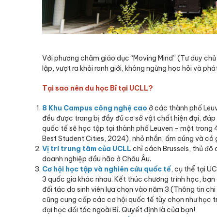
Với phương châm giáo dục “Moving Mind” (Tư duy chủ 
lập, vượt ra khỏi ranh giới, không ngừng học hỏi và phát
Tại sao nên du học Bỉ tại UCLL?
8 Khu Campus công nghệ cao
ở các thành phố Leuv
đều được trang bị đầy đủ cơ sở vật chất hiện đại, đáp 
quốc tế sẽ học tập tại thành phố Leuven - một trong 
Best Student Cities, 2024), nhỏ nhắn, ấm cúng và có gầ
Vị trí trung tâm của UCLL
chỉ cách Brussels, thủ đô 
doanh nghiệp đầu não ở Châu Âu.
Cơ hội học tập và nghiên cứu quốc tế
, cụ thể tại U
3 quốc gia khác nhau. Kết thúc chương trình học, b
đối tác do sinh viên lựa chọn vào năm 3 (Thông tin chi
cũng cung cấp các cơ hội quốc tế tùy chọn như học t
đại học đối tác ngoài Bỉ. Quyết định là của bạn!