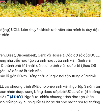
động) UCLL luôn khuyến khích sinh viên của mình tư duy độc
 triển.
en, Diest, Diepenbeek, Genk và Hasselt. Các cơ sở của UCLL
ứng nhu cầu học tập và sinh hoạt của sinh viên. Sinh viên
40 thành phố tốt nhất dành cho sinh viên quốc tế (theo QS
n 1/3 dân số là sinh viên.
của Bỉ gần 30km. Đồng thời, cũng là nơi tập trung của nhiều
CLL có chương trình BME cho phép sinh viên học tập 3 năm tại
ạn còn nhận được song bằng được cấp bởi UCLL và một trường
 tiết
TẠI ĐÂY
). Ngoài ra, nhiều chương trình đào tạo khác
rao đổi học kỳ, tuần quốc tế hoặc du học một năm tại trường