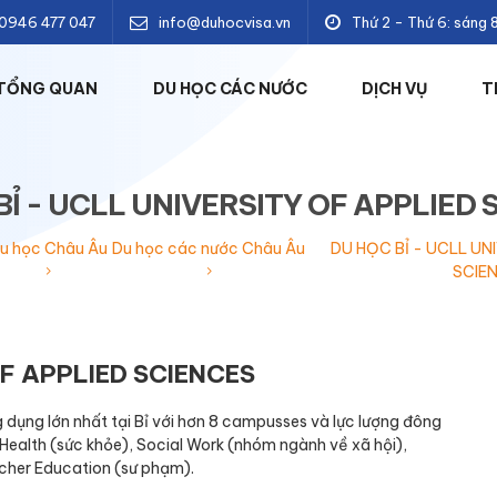
: 0946 477 047
info@duhocvisa.vn
Thứ 2 - Thứ 6: sáng 
TỔNG QUAN
DU HỌC CÁC NƯỚC
DỊCH VỤ
T
BỈ - UCLL UNIVERSITY OF APPLIED 
u học Châu Âu
Du học các nước Châu Âu
DU HỌC BỈ - UCLL UN
SCIE
OF APPLIED SCIENCES
dụng lớn nhất tại Bỉ với hơn 8 campusses và lực lượng đông
Health (sức khỏe), Social Work (nhóm ngành về xã hội),
cher Education (sư phạm).