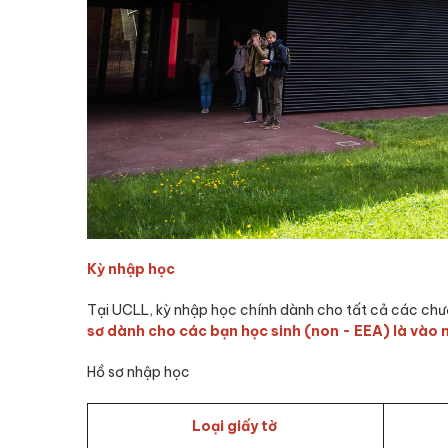
Kỳ nhập học
Tại UCLL, kỳ nhập học chính dành cho tất cả các chươ
sơ dành cho các bạn học sinh (non - EEA) là vào
Hồ sơ nhập học
Loại giấy tờ