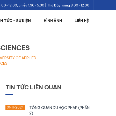
8:00-12:00, chiều 1:30-5:30 | Thứ Bảy: sáng 8:00-12:00
IN TỨC - SỰ KIỆN
HÌNH ẢNH
LIÊN HỆ
SCIENCES
IVERSITY OF APPLIED
NCES
TIN TỨC LIÊN QUAN
01-11-2024
TỔNG QUAN DU HỌC PHÁP (PHẦN
2)