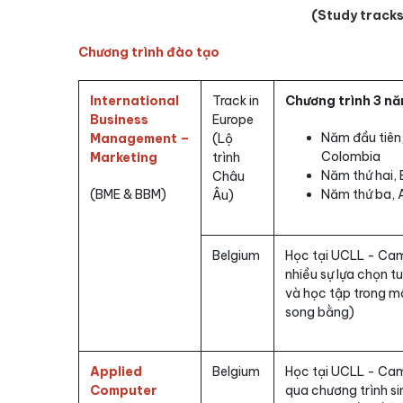
(Study tracks
Chương trình đào tạo
International
Track in
Chương trình 3 nă
Business
Europe
Năm đầu tiên
Management –
(Lộ
Colombia
Marketing
trình
Năm thứ hai, 
Châu
(BME & BBM)
Năm thứ ba, 
Âu)
Belgium
Học tại UCLL - Cam
nhiều sự lựa chọn t
và học tập trong mô
song bằng)
Applied
Belgium
Học tại UCLL - Ca
Computer
qua chương trình si