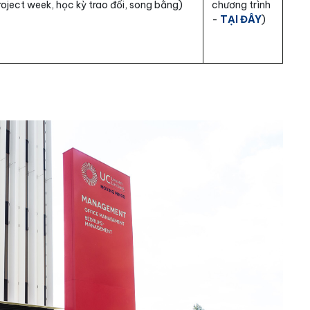
oject week, học kỳ trao đổi, song bằng)
chương trình
-
TẠI ĐÂY
)