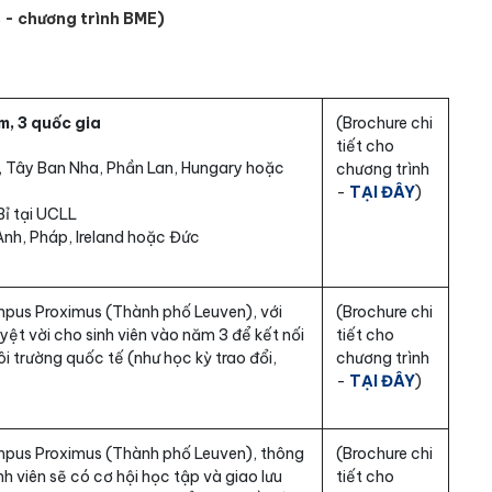
 - chương trình BME)
m, 3 quốc gia
(Brochure chi
tiết cho
, Tây Ban Nha, Phần Lan, Hungary hoặc
chương trình
-
TẠI ĐÂY
)
Bỉ tại UCLL
Anh, Pháp, Ireland hoặc Đức
pus Proximus (Thành phố Leuven), với
(Brochure chi
uyệt vời cho sinh viên vào năm 3 để kết nối
tiết cho
i trường quốc tế (như học kỳ trao đổi,
chương trình
-
TẠI ĐÂY
)
mpus Proximus (Thành phố Leuven), thông
(Brochure chi
nh viên sẽ có cơ hội học tập và giao lưu
tiết cho