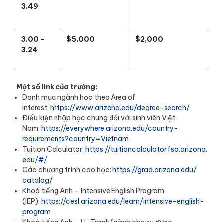
3.49
3.00 -
$5,000
$2,000
3.24
Một số link của trường:
Danh mục ngành học theo Area of
Interest:
https://www.arizona.
edu/degree-search/
Điều kiện nhập học chung đối với sinh viên Việt
Nam:
https://everywhere.
arizona.edu/country-
requirements?country=Vietnam
Tuition Calculator:
https://
tuitioncalculator.fso.arizona.
edu/#/
Các chương trình cao học:
https://grad.arizona.edu/
catalog/
Khoá tiếng Anh – Intensive English Program
(IEP):
https://cesl.arizona.
edu/learn/intensive-english-
program