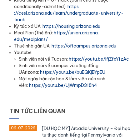
Khoá tiếng Anh – U-Track (dành cho sv được
conditionally-admitted):
https
://cesl.arizona.edu/learn/
undergraduate-university-
track
Ký túc xá UA:
https://housing.arizona.
edu
Meal Plan (thẻ ăn):
https://union.arizona.
edu/mealplans/
Thuê nhà gần UA:
https://offcampus.arizona.
edu
Youtube:
Sinh viên nói về Tucson:
https://youtu.be/lfjZfxYfzAc
Sinh viên nói về campus và cộng đồng
UArizona:
https://youtu.be/buEQKjBYpEU
Một ngày bận rộn học & làm việc của sinh
viên:
https://youtu.be/UjWmpD318h4
TIN TỨC LIÊN QUAN
06-07-2026
[DU HỌC MỸ] Arcadia University – Đại học
tư thục danh tiếng tại Pennsylvania với