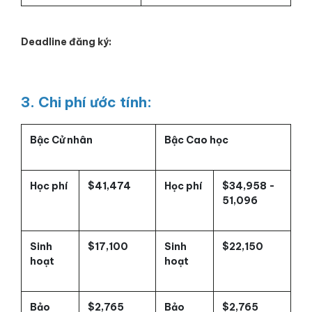
Deadline đăng ký:
3. Chi phí ước tính:
Bậc Cử nhân
Bậc Cao học
Học phí
$41,474
Học phí
$34,958 -
51,096
Sinh
$17,100
Sinh
$22,150
hoạt
hoạt
Bảo
$2,765
Bảo
$2,765