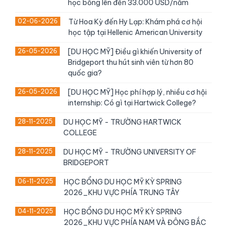
học bổng lên đến 33.000 USD/năm
02-06-2026
Từ Hoa Kỳ đến Hy Lạp: Khám phá cơ hội
học tập tại Hellenic American University
26-05-2026
[DU HỌC MỸ] Điều gì khiến University of
Bridgeport thu hút sinh viên từ hơn 80
quốc gia?
26-05-2026
[DU HỌC MỸ] Học phí hợp lý, nhiều cơ hội
internship: Có gì tại Hartwick College?
28-11-2025
DU HỌC MỸ - TRƯỜNG HARTWICK
COLLEGE
28-11-2025
DU HỌC MỸ - TRƯỜNG UNIVERSITY OF
BRIDGEPORT
06-11-2025
HỌC BỔNG DU HỌC MỸ KỲ SPRING
2026_KHU VỰC PHÍA TRUNG TÂY
04-11-2025
HỌC BỔNG DU HỌC MỸ KỲ SPRING
2026_KHU VỰC PHÍA NAM VÀ ĐÔNG BẮC